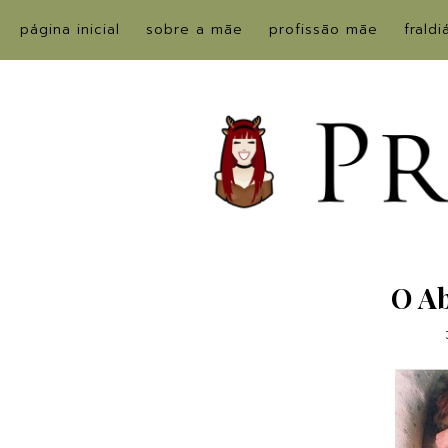
página inicial
sobre a mãe
profissão mãe
fraldi
O Ab