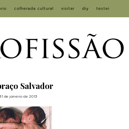
ário
colherada cultural
visitar
diy
testei
raço Salvador
31 de janeiro de 2013