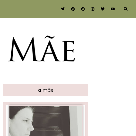
a mãe