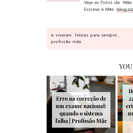
Veja as Fotos da Mãe
Escreva à Mãe:
blog.s
e viveram...felizes para sempre
,
profissão mãe
YOU
I
Erro na correção de
2
um exame nacional:
cr
quando o sistema
u
falha | Profissão Mãe