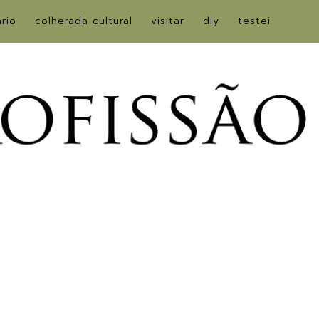
ário
colherada cultural
visitar
diy
testei