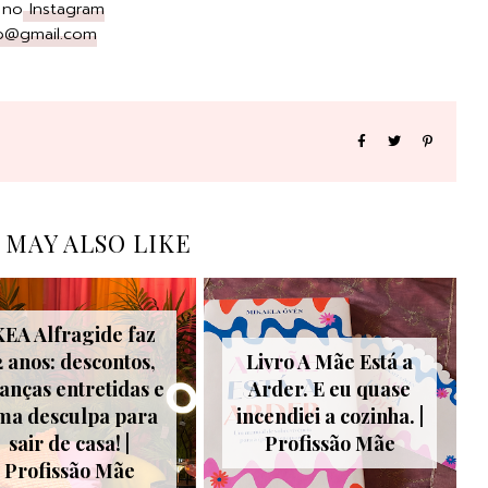
 no
Instagram
rp@gmail.com
 MAY ALSO LIKE
KEA Alfragide faz
2 anos: descontos,
Livro A Mãe Está a
ianças entretidas e
Arder. E eu quase
ma desculpa para
incendiei a cozinha. |
sair de casa! |
Profissão Mãe
Profissão Mãe