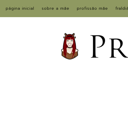
página inicial
sobre a mãe
profissão mãe
fraldi