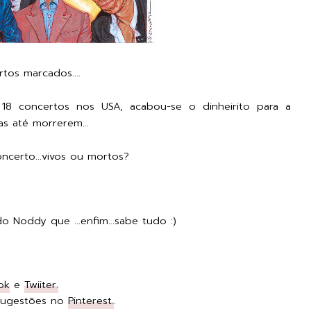
tos marcados....
18 concertos nos USA, acabou-se o dinheirito para a
as até morrerem...
ncerto...vivos ou mortos?
Noddy que ...enfim...sabe tudo :)
ok
e
Twiiter.
 Sugestões no
Pinterest.
.