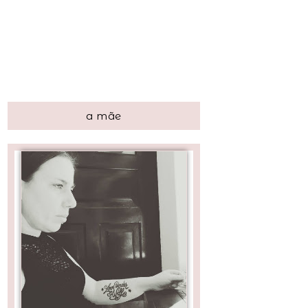
a mãe