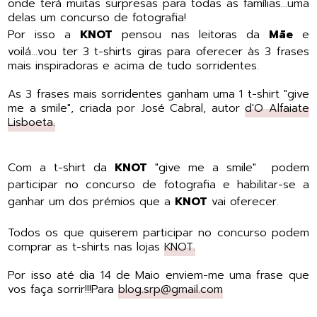
onde terá muitas surpresas para todas as famílias...uma
delas um concurso de fotografia!
Por isso a
KNOT
pensou nas leitoras da
Mãe
e
voilá...vou ter 3 t-shirts giras para oferecer às 3 frases
mais inspiradoras e acima de tudo sorridentes.
As 3 frases mais sorridentes ganham uma 1 t-shirt "give
me a smile", criada por José Cabral, autor
d'O Alfaiate
Lisboeta.
Com a t-shirt da
KNOT
"give me a smile" podem
participar no concurso de fotografia e habilitar-se a
ganhar um dos prémios que a
KNOT
vai oferecer.
Todos os que quiserem participar no concurso podem
comprar as t-shirts nas lojas
KNOT.
Por isso até dia 14 de Maio enviem-me uma frase que
vos faça sorrir!!!Para
blog.srp@gmail.com