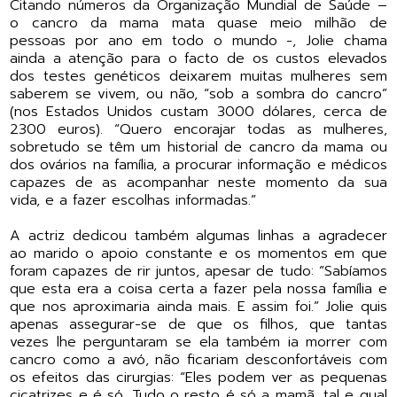
Citando números da Organização Mundial de Saúde –
o cancro da mama mata quase meio milhão de
pessoas por ano em todo o mundo -, Jolie chama
ainda a atenção para o facto de os custos elevados
dos testes genéticos deixarem muitas mulheres sem
saberem se vivem, ou não, “sob a sombra do cancro”
(nos Estados Unidos custam 3000 dólares, cerca de
2300 euros). “Quero encorajar todas as mulheres,
sobretudo se têm um historial de cancro da mama ou
dos ovários na família, a procurar informação e médicos
capazes de as acompanhar neste momento da sua
vida, e a fazer escolhas informadas.”
A actriz dedicou também algumas linhas a agradecer
ao marido o apoio constante e os momentos em que
foram capazes de rir juntos, apesar de tudo: “Sabíamos
que esta era a coisa certa a fazer pela nossa família e
que nos aproximaria ainda mais. E assim foi.” Jolie quis
apenas assegurar-se de que os filhos, que tantas
vezes lhe perguntaram se ela também ia morrer com
cancro como a avó, não ficariam desconfortáveis com
os efeitos das cirurgias: “Eles podem ver as pequenas
cicatrizes e é só. Tudo o resto é só a mamã, tal e qual