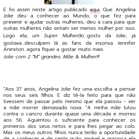
E foi assim neste artigo publicado
aqui.
Que Angelina
Jolie deu a conhecer ao Mundo, o que fez para
prevenir e ajudar outras mulheres, deu a cara para que
outras mulheres não sintam ser menos mulher por isso.
Logo ela,
um Super Mulherão
...gosto da Jolie, já
gostava...desculpem lá as fans da insonsa Jennifer
Aninston...agora fiquei a gostar muito mais.
Jolie com 2 "M" grandes...Mãe & Mulher!!!
"Aos 37 anos, Angelina Jolie fez uma escolha a pensar
nos seus seis filhos. E diz tê-la feito para que não
tivessem de passar pelo mesmo que ela passou - ver
a mãe morrer demasiado nova. “A minha mãe lutou
contra o cancro durante quase uma década e morreu
aos 56. Aguentou o suficiente para conhecer os
primeiros dos seus netos e para lhes pegar ao colo.
Mas os meus outros filhos nunca terão a oportunidade
de a conhecer e de sentir quão amável e graciosa ela