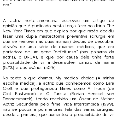
era.”
A actriz norte-americana escreveu um artigo de
opinião que é publicado nesta terça-feira no diário The
New York Times em que explica por que razão decidiu
fazer uma dupla mastectomia preventiva (cirurgia em
que se removem as duas mamas) depois de descobrir,
através de uma série de exames médicos, que era
portadora de um gene “defeituoso” (nas palavras da
actriz), o BRCA1, e que por causa dele tinha forte
probabilidade de vir a desenvolver cancro da mama
(87%) e dos ovários (50%).
No texto a que chamou My medical choice (A minha
escolha médica), a actriz que conhecemos como Lara
Croft e que protagonizou filmes como A Troca (de
Clint Eastwood) e O Turista (Florian Henckel von
Donnersmarck), tendo recebido um Óscar de Melhor
Actriz Secundária pelo filme Vida Interrompida (1999),
não se poupa a pormenores. Fala das várias cirurgias,
desde a primeira, que aumentou a probabilidade de vir