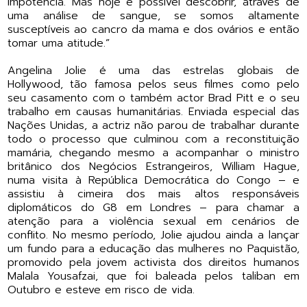
impotência. Mas hoje é possível descobrir, através de
uma análise de sangue, se somos altamente
susceptíveis ao cancro da mama e dos ovários e então
tomar uma atitude.”
Angelina Jolie é uma das estrelas globais de
Hollywood, tão famosa pelos seus filmes como pelo
seu casamento com o também actor Brad Pitt e o seu
trabalho em causas humanitárias. Enviada especial das
Nações Unidas, a actriz não parou de trabalhar durante
todo o processo que culminou com a reconstituição
mamária, chegando mesmo a acompanhar o ministro
britânico dos Negócios Estrangeiros, William Hague,
numa visita à República Democrática do Congo – e
assistiu à cimeira dos mais altos responsáveis
diplomáticos do G8 em Londres – para chamar a
atenção para a violência sexual em cenários de
conflito. No mesmo período, Jolie ajudou ainda a lançar
um fundo para a educação das mulheres no Paquistão,
promovido pela jovem activista dos direitos humanos
Malala Yousafzai, que foi baleada pelos taliban em
Outubro e esteve em risco de vida.