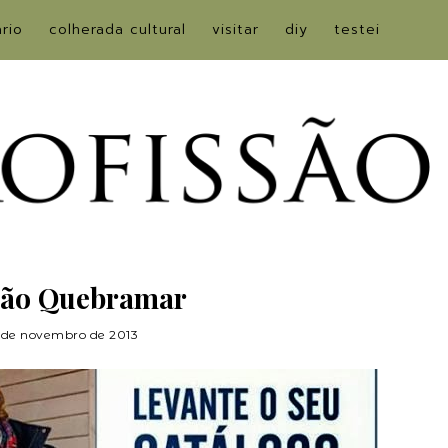
ário
colherada cultural
visitar
diy
testei
tão Quebramar
 de novembro de 2013