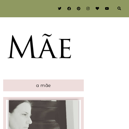
a mãe