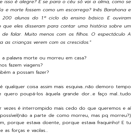
ue isso é alegre? E se para o céu só vai a alma, como se
vida e morte fossem como um escorrega? Inês Barahona e
200 alunos do 1.º ciclo do ensino básico. E ouviram
no que eles disseram para contar uma história sobre um
de falar. Muito menos com os filhos. O espectáculo A
a as crianças verem com os crescidos."
s a palavra morte ou morreu em casa?
hos fazem viagens?
mbém a possam fazer?
é qualquer coisa assim mais esquiva...não demoro tempo
 quero poupá-los àquela grande dor...e faço mal...tudo
or vezes é interrompido mais cedo do que queremos e aí
mpossível(não a parte de como morreu, mas pq morreu?)
im, porque estava doente, porque estava fraquinho! E tu
e as forças e vacilas...