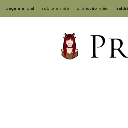
página inicial
sobre a mãe
profissão mãe
fraldi