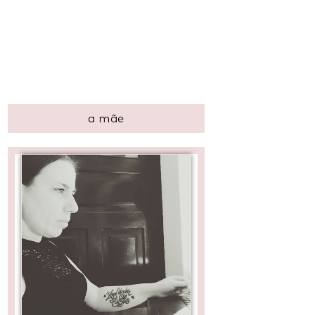
a mãe