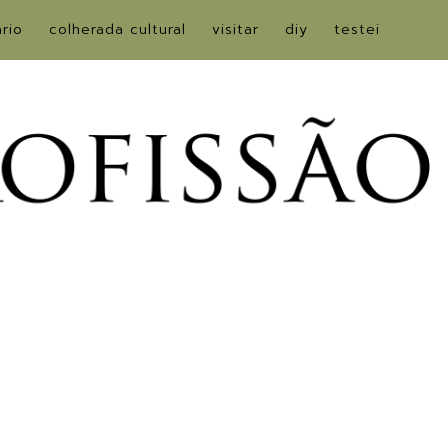
ário
colherada cultural
visitar
diy
testei