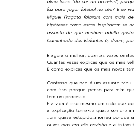
alma fosse “da cor do arco-íris”, porq
faz para jogar futebol no céu? E se 
Miguel Fragata falaram com mais de 
hipóteses como estas. Inspiraram-se 
assunto de que nenhum adulto gosta 
Caminhada dos Elefantes é, dizem, par
E agora o melhor, quantas vezes omite
Quantas vezes explicas que os mais vel
E como explicas que os mais novos ta
Confesso que não é um assunto tabu...
com isso...porque penso para mim que
tem um processo.
E a vida é isso mesmo um ciclo que p
a explicação torna-se quase sempre i
...um quase estúpido...morreu porque s
ouves
mas era tão novinho
e aí faltam-t