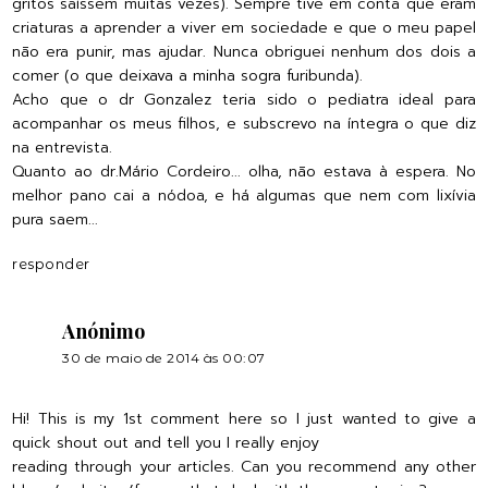
gritos saíssem muitas vezes). Sempre tive em conta que eram
criaturas a aprender a viver em sociedade e que o meu papel
não era punir, mas ajudar. Nunca obriguei nenhum dos dois a
comer (o que deixava a minha sogra furibunda).
Acho que o dr Gonzalez teria sido o pediatra ideal para
acompanhar os meus filhos, e subscrevo na íntegra o que diz
na entrevista.
Quanto ao dr.Mário Cordeiro... olha, não estava à espera. No
melhor pano cai a nódoa, e há algumas que nem com lixívia
pura saem...
responder
Anónimo
30 de maio de 2014 às 00:07
Hi! This is my 1st comment here so I just wanted to give a
quick shout out and tell you I really enjoy
reading through your articles. Can you recommend any other