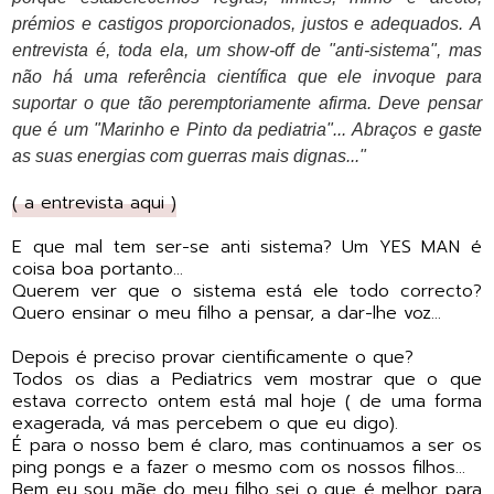
prémios e castigos proporcionados, justos e adequados. A
entrevista é, toda ela, um show-off de "anti-sistema", mas
não há uma referência científica que ele invoque para
suportar o que tão peremptoriamente afirma. Deve pensar
que é um "Marinho e Pinto da pediatria"... Abraços e gaste
as suas energias com guerras mais dignas..."
( a entrevista aqui )
E que mal tem ser-se anti sistema? Um YES MAN é
coisa boa portanto...
Querem ver que o sistema está ele todo correcto?
Quero ensinar o meu filho a pensar, a dar-lhe voz...
Depois é preciso provar cientificamente o que?
Todos os dias a Pediatrics vem mostrar que o que
estava correcto ontem está mal hoje ( de uma forma
exagerada, vá mas percebem o que eu digo).
É para o nosso bem é claro, mas continuamos a ser os
ping pongs e a fazer o mesmo com os nossos filhos...
Bem eu sou mãe do meu filho sei o que é melhor para