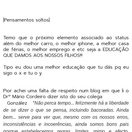
|Pensamentos soltos|
Temo que o próximo elemento associado ao status
além do melhor carro, o melhor iphone, a melhor casa
de férias, o melhor emprego e etc seja a EDUCAÇÃO
QUE DAMOS AOS NOSSOS FILHOS!!!
Tipo eu dou uma melhor educação que tu dás pq eu
sigo o x e tu o y.
Pior achei uma falta de respeito num blog em que li o
Drº Mário Cordeiro dizer isto do seu colega
González "
Não perca tempo... felizmente há a liberdade
de se dizer o que se pensa, incluindo bacoradas. Ainda
bem... serve para ver que, mesmo com os nossos erros,
inconsistências e incoerências, ainda somos bons pais
porque estabelecemos regras, limites, mimo e afecto,