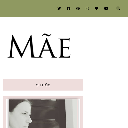
a mãe