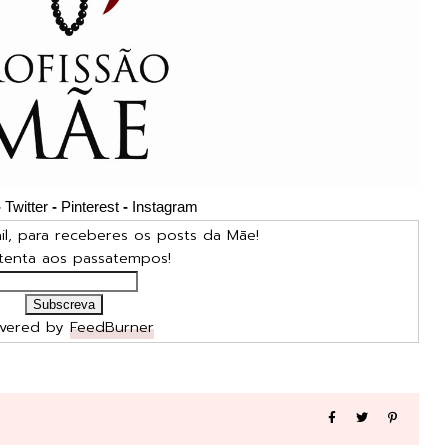
-
Twitter
-
Pinterest
-
Instagram
l, para receberes os posts da Mãe!
atenta aos passatempos!
ivered by
FeedBurner