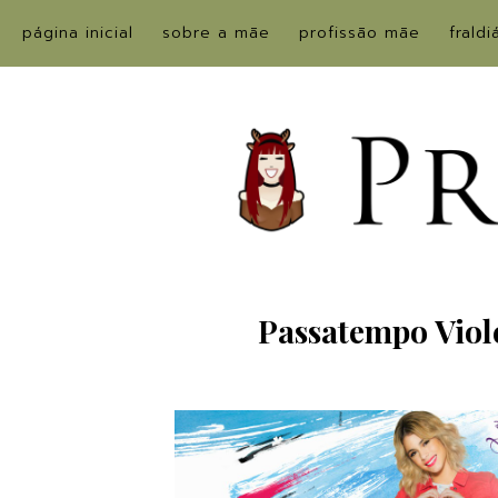
página inicial
sobre a mãe
profissão mãe
fraldi
Passatempo Viole