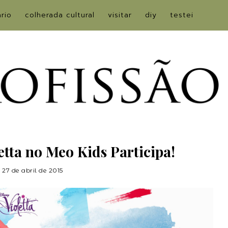
ário
colherada cultural
visitar
diy
testei
tta no Meo Kids Participa!
27 de abril de 2015