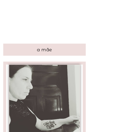
a mãe