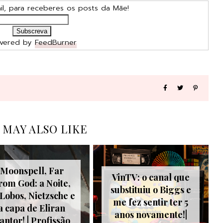
l, para receberes os posts da Mãe!
ivered by
FeedBurner
 MAY ALSO LIKE
Moonspell, Far
VinTV: o canal que
rom God: a Noite,
substituiu o Biggs e
 Lobos, Nietzsche e
me fez sentir ter 5
a capa de Eliran
anos novamente!|
antor! | Profissão