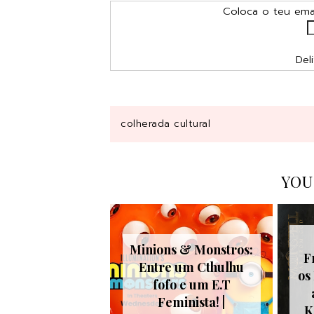
Coloca o teu emai
Del
colherada cultural
YOU
Minions & Monstros:
F
Entre um Cthulhu
os
fofo e um E.T
Feminista! |
K