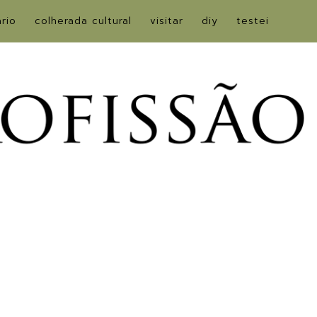
ário
colherada cultural
visitar
diy
testei