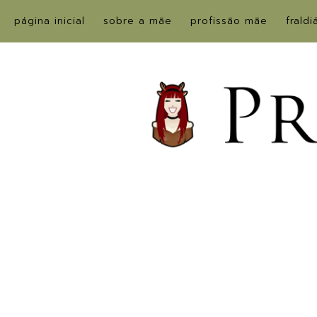
página inicial
sobre a mãe
profissão mãe
fraldi