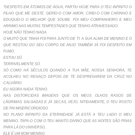
"DESFEITO EM ÁTOMOS DE ÁGUA, PARTIU HOJE PARA O TEU INFINITO O
FILHO QUE ME DESTE. GEREI-O COM AMOR, CRIEI-O COM CARINHO E
EDUQUEI-O O MELHOR
QUE SOUBE. FOI MEU COMPANHEIRO E MEU
ARRIMO NAS MUITAS TEMPESTADES QUE TENHO ATRAVESSADO.
HOJE NÃO TENHO NADA.
O MUITO QUE TINHA FOI PARA JUNTO DE TI. A SUA ALMA DE MENINO E O
QUE RESTOU DO SEU CORPO DE ANJO TAMBÉM JÁ FOI DESFEITO EM
FUMO.
ESTOU SÓ.
TERRIVELMENTE SÓ.
SÓ COMO HÁ SÉCULOS QUANDO A TUA MÃE, NOSSA SENHORA, TE
ACOLHEU NO REGAÇO DEPOIS DE TE DESPREGAREM DA CRUZ NO
CALVÁRIO.
EU AGORA NADA TENHO.
NAS DISTORCIDAS IMAGENS QUE OS MEUS OLHOS RASOS DE
LÁGRIMAS SALGADAS E JÁ SECAS, VEJO, NITIDAMENTE, O TEU ROSTO
DE PAI MISERICORDIOSO.
NO PLANO INFINITO DA ETERNIDADE JÁ ESTÁ A TEU LADO O MEU
MENINO. TAPA-O COM O TEU MANTO DIVINO QUE AS NOITES SÃO FRIAS
PARA LÁ DO UNIVERSO,
ELE É UM BOM MENINO.