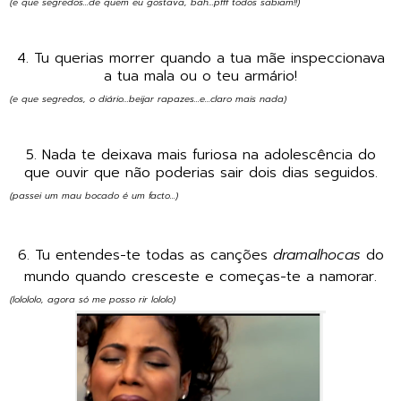
(e que segredos...de quem eu gostava, bah...pfff todos sabiam!!)
4. Tu querias morrer quando a tua mãe inspeccionava
a tua mala ou o teu armário!
(e que segredos, o diário...beijar rapazes...e...claro mais nada)
5. Nada te deixava mais furiosa na adolescência do
que ouvir que não poderias sair dois dias seguidos.
(passei um mau bocado é um facto...)
6. Tu entendes-te todas as canções
dramalhocas
do
mundo quando cresceste e começas-te a namorar.
(lolololo, agora só me posso rir lololo)