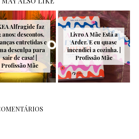
 MAY ALSO LIKE
KEA Alfragide faz
2 anos: descontos,
Livro A Mãe Está a
ianças entretidas e
Arder. E eu quase
ma desculpa para
incendiei a cozinha. |
sair de casa! |
Profissão Mãe
Profissão Mãe
COMENTÁRIOS