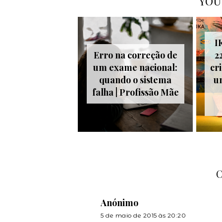
YOU
I
Erro na correção de
2
um exame nacional:
cr
quando o sistema
u
falha | Profissão Mãe
Anónimo
5 de maio de 2015 às 20:20