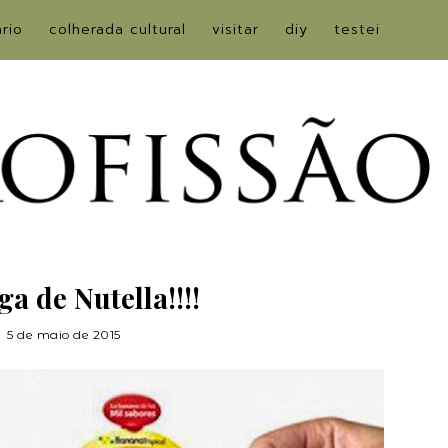
ário
colherada cultural
visitar
diy
testei
ga de Nutella!!!!
5 de maio de 2015