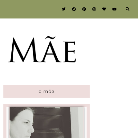
a mãe