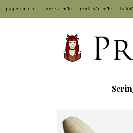
página inicial
sobre a mãe
profissão mãe
fraldi
Serin