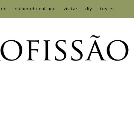
ário
colherada cultural
visitar
diy
testei