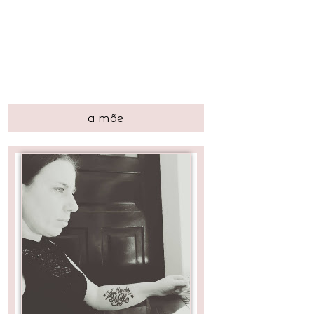
a mãe