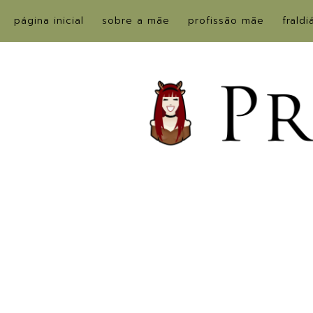
página inicial
sobre a mãe
profissão mãe
fraldi