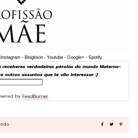
-
Instagram
-
Bloglovin
-
Youtube
-
Google+
-
Spotify
ra receberes verdadeiras pérolas do mundo Materno-
tre outros assuntos que te vão interessar :)
ivered by
FeedBurner
undo