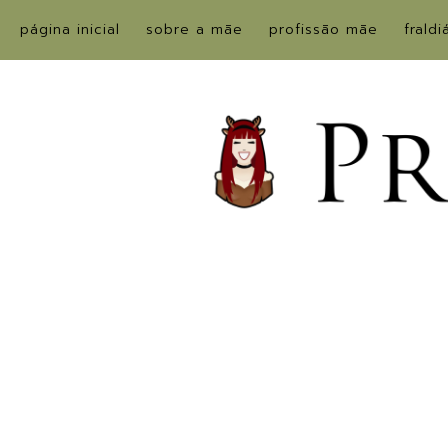
página inicial
sobre a mãe
profissão mãe
fraldi