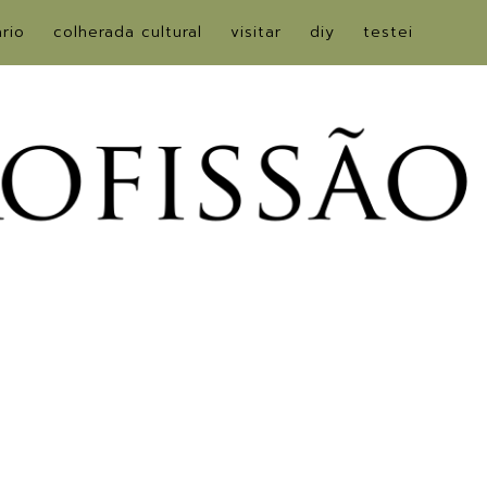
ário
colherada cultural
visitar
diy
testei