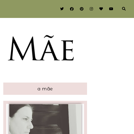
a mãe