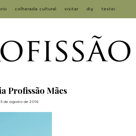
ário
colherada cultural
visitar
diy
testei
a Profissão Mães
5 de agosto de 2016