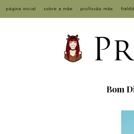
página inicial
sobre a mãe
profissão mãe
fraldi
Bom Di