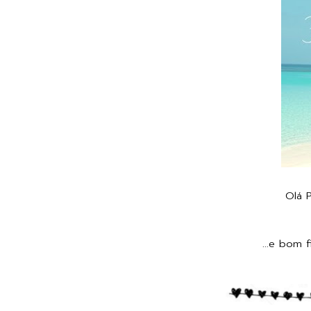
Olá P
Não olhem muito par
...e bom 