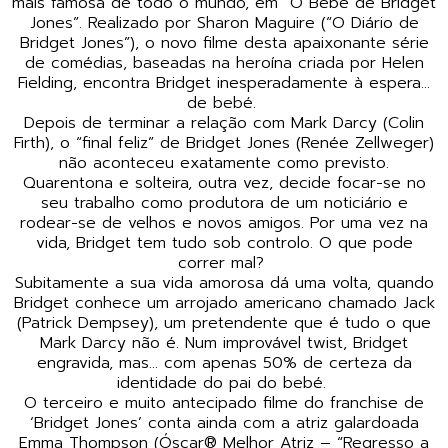
mais famosa de todo o mundo, em “O Bebé de Bridget
Jones”. Realizado por Sharon Maguire (“O Diário de
Bridget Jones”), o novo filme desta apaixonante série
de comédias, baseadas na heroína criada por Helen
Fielding, encontra Bridget inesperadamente à espera…
de bebé.
Depois de terminar a relação com Mark Darcy (Colin
Firth), o “final feliz” de Bridget Jones (Renée Zellweger)
não aconteceu exatamente como previsto.
Quarentona e solteira, outra vez, decide focar-se no
seu trabalho como produtora de um noticiário e
rodear-se de velhos e novos amigos. Por uma vez na
vida, Bridget tem tudo sob controlo. O que pode
correr mal?
Subitamente a sua vida amorosa dá uma volta, quando
Bridget conhece um arrojado americano chamado Jack
(Patrick Dempsey), um pretendente que é tudo o que
Mark Darcy não é. Num improvável twist, Bridget
engravida, mas… com apenas 50% de certeza da
identidade do pai do bebé.
O terceiro e muito antecipado filme do franchise de
‘Bridget Jones’ conta ainda com a atriz galardoada
Emma Thompson (Óscar® Melhor Atriz – “Regresso a