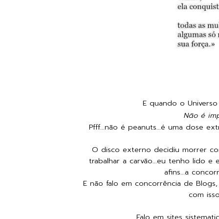
E quando o Universo 
Não é imp
Pfff...não é peanuts...é uma dose ex
O disco externo decidiu morrer co
trabalhar a carvão...eu tenho lido 
afins...a conco
E não falo em concorrência de Blogs,
com isso
Falo em sites sistemat