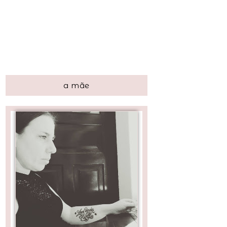
a mãe