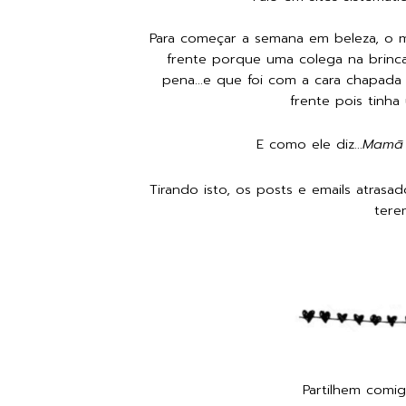
Para começar a semana em beleza, o 
frente porque uma colega na brinc
pena...e que foi com a cara chapad
frente pois tinh
E como ele diz...
Mamã s
Tirando isto, os posts e emails atrasa
tere
Profissão Mães e
Partilhem comi