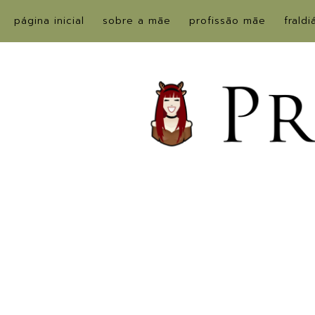
página inicial
sobre a mãe
profissão mãe
fraldi