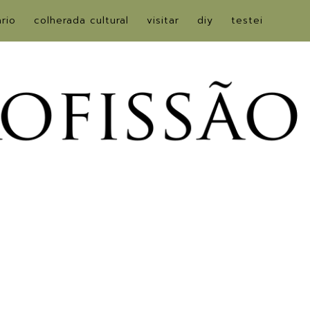
ário
colherada cultural
visitar
diy
testei