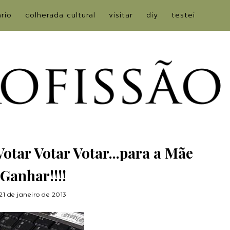
ário
colherada cultural
visitar
diy
testei
otar Votar Votar...para a Mãe
Ganhar!!!!
21 de janeiro de 2013