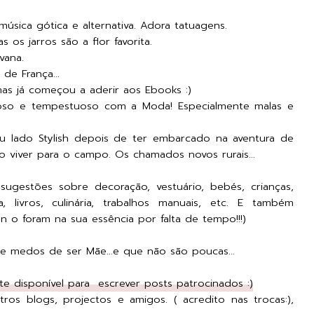
úsica gótica e alternativa. Adora tatuagens.
s os jarros são a flor favorita.
vana.
ul de França...
 mas já começou a aderir aos Ebooks :)
oso e tempestuoso com a Moda! Especialmente malas e
 lado Stylish depois de ter embarcado na aventura de
ido viver para o campo. Os chamados novos rurais...
sugestões sobre decoração, vestuário, bebés, crianças,
a, livros, culinária, trabalhos manuais, etc. E também
n o foram na sua essência por falta de tempo!!!)
 e medos de ser Mãe...e que não são poucas...
e disponível para escrever posts patrocinados :)
ros blogs, projectos e amigos. ( acredito nas trocas:),