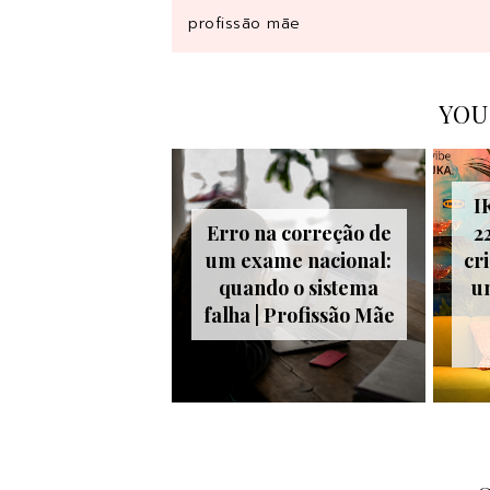
profissão mãe
YOU
I
Erro na correção de
2
um exame nacional:
cr
quando o sistema
u
falha | Profissão Mãe