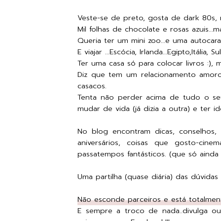
Veste-se de preto, gosta de dark 80s, m
Mil folhas de chocolate e rosas azuis...ma
Queria ter um mini zoo...e uma autocara
E viajar ...Escócia, Irlanda...Egipto,Itália, S
Ter uma casa só para colocar livros :),
Diz que tem um relacionamento amor
casacos.
Tenta não perder acima de tudo o seu
mudar de vida (já dizia a outra) e ter 
No blog encontram dicas, conselhos, 
aniversários, coisas que gosto-cinem
passatempos fantásticos. (que só ainda 
Uma partilha (quase diária) das dúvidas
Não esconde parceiros e está totalment
E sempre a troco de nada..divulga out