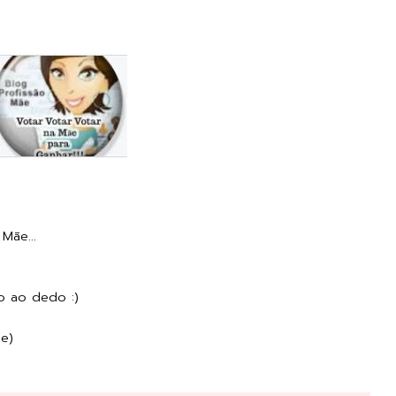
Mãe...
o ao dedo :)
e)