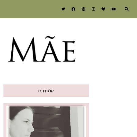
a mãe