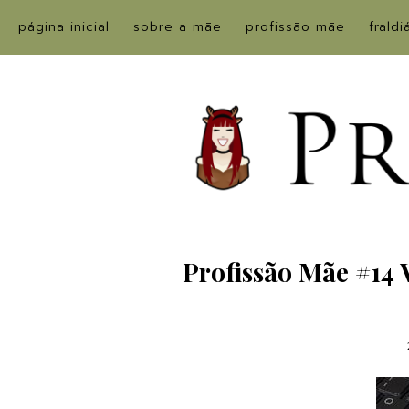
página inicial
sobre a mãe
profissão mãe
fraldi
Profissão Mãe #14 V