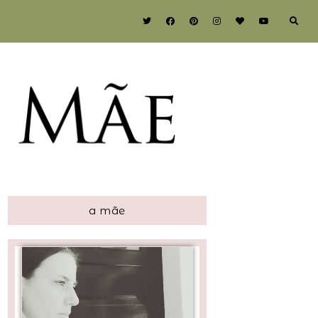
a mãe