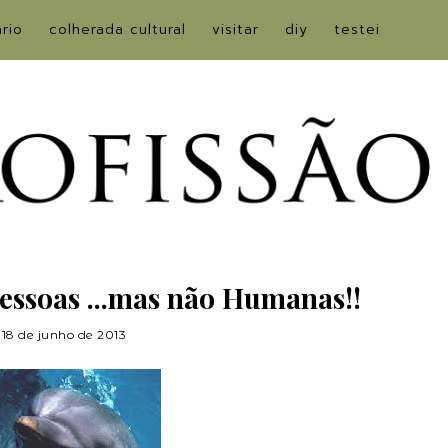
ário
colherada cultural
visitar
diy
testei
Pessoas ...mas não Humanas!!
18 de junho de 2013