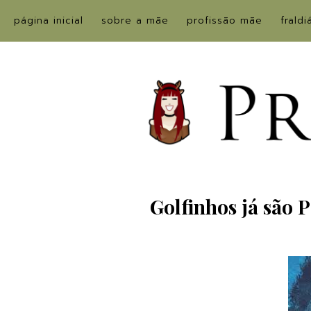
página inicial
sobre a mãe
profissão mãe
fraldi
Golfinhos já são 