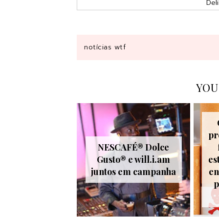
Del
notícias wtf
YOU
pr
NESCAFÉ® Dolce
Gusto® e will.i.am
es
juntos em campanha
en
p