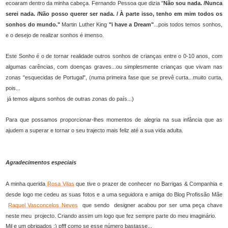
ecoaram dentro da minha cabeça. Fernando Pessoa que dizia
"
Não sou nada. /Nunca
serei nada.
/Não posso querer ser nada. / À parte isso, tenho em mim todos os
sonhos do mundo."
M
artin Luther King
"i have a Dream"
...pois todos temos sonhos,
e o desejo de realizar sonhos é imenso.
Este Sonho é o de tornar realidade outros sonhos de crianças entre o 0-10 anos, com
algumas carências, com doenças graves...ou simplesmente crianças que vivam nas
zonas "esquecidas de Portugal", (numa primeira fase que se prevê curta...muito curta,
pois...
já temos alguns sonhos de outras zonas do país...)
Para que possamos proporcionar-lhes momentos de alegria na sua infância que as
ajudem a superar e tornar o seu trajecto mais feliz até a sua vida adulta.
Agradecimentos especiais
A minha querida
Rosa Vilas
que tive o prazer de conhecer no Barrigas & Companhia e
desde logo me cedeu as suas fotos e a uma seguidora e amiga do Blog Profissão Mãe
Raquel Vasconcelos Neves
que
sendo designer acabou por ser uma peça chave
neste meu
projecto. Criando assim um logo que fez sempre parte do meu imaginário.
Mil e um obrigados :) pfff como se esse número bastasse...