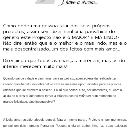
Como pode uma pessoa falar dos seus próprios
projectos, assim sem dizer nenhuma parvalhice do
género este Projecto não é o MAIOR? E MÁ LINDO?
Não direi então que é o melhor e o mais lindo, mas é o
mais descentralizado...um dos feitos com mais amor...
Direi ainda que todas as crianças merecem, mas as do
interior merecem muito mais!!!
Quando saí de cidade e vim morar para as
beiras
...apercebi-me da realidade...um
interior envelhecido, empobrecido e sem as mesmas oportunidades para as poucas
crianças que se atrevem a nascer...
Foi aí que pensei e se, por momentos, eu com a
ajuda de outros pudéssemos tornar a infância destes
miúscos
num momento de
grande felicidade, algo inesquecível?
A ideia tinha nascido...depois pensei, falta um nome para o Projecto e por momentos,
pensei em dois homens Fernando Pessoa e M
artin Luther King, as suas palavras