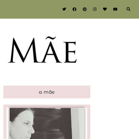
a mãe