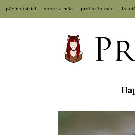
página inicial
sobre a mãe
profissão mãe
fraldi
Hap