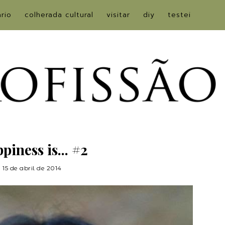
ário
colherada cultural
visitar
diy
testei
piness is... #2
15 de abril de 2014