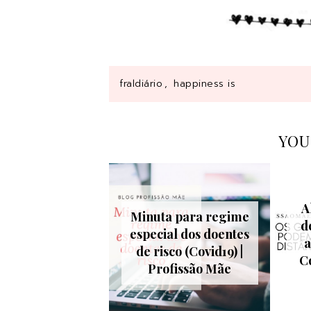
fraldiário
,
happiness is
YOU
A
Minuta para regime
d
especial dos doentes
a
de risco (Covid19) |
Co
Profissão Mãe