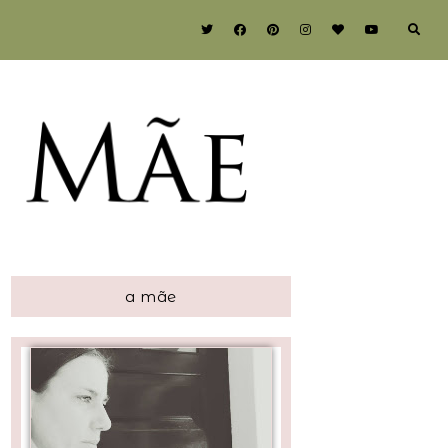
a mãe