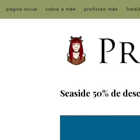
página inicial
sobre a mãe
profissão mãe
fraldi
Seaside 50% de des