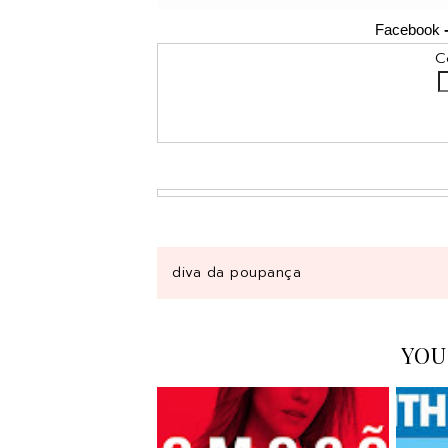
Facebook
Coloca o teu email, 
Deliv
diva da poupança
YOU