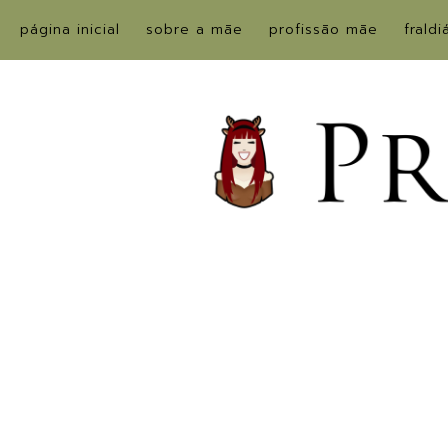
página inicial
sobre a mãe
profissão mãe
fraldi