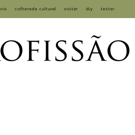
ário
colherada cultural
visitar
diy
testei