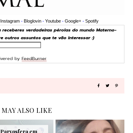
-
Instagram
-
Bloglovin
-
Youtube
-
Google+
-
Spotify
ra receberes verdadeiras pérolas do mundo Materno-
tre outros assuntos que te vão interessar :)
ivered by
FeedBurner
 MAY ALSO LIKE
Parvosfera em