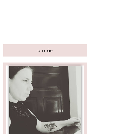
a mãe