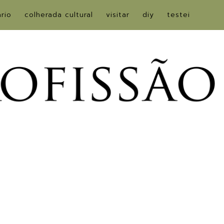
ário
colherada cultural
visitar
diy
testei