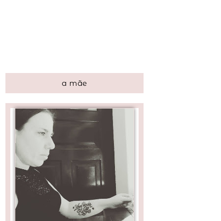
a mãe