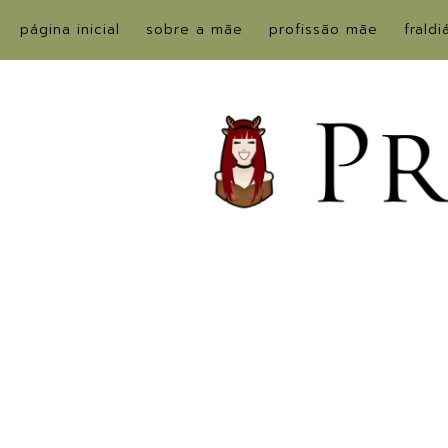
página inicial
sobre a mãe
profissão mãe
fraldi