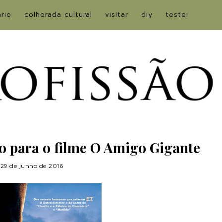
ário
colherada cultural
visitar
diy
testei
o para o filme O Amigo Gigante
29 de junho de 2016