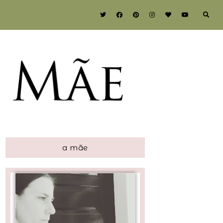
a mãe