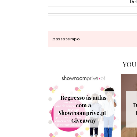
Del
passatempo
YOU
Regresso às aulas
com a
D
Showroomprive.pt |
Giveaway