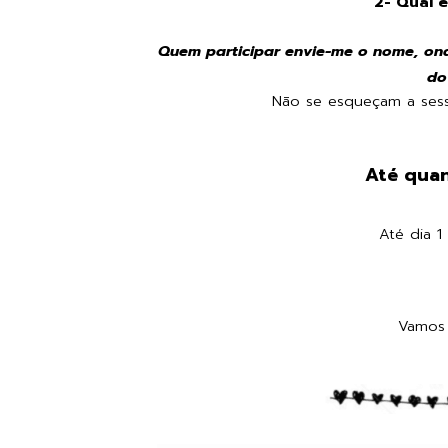
2- Qual é
Quem participar envie-me o nome, ond
do
Não se esqueçam a sessã
Até qua
Até dia 1
Vamos l