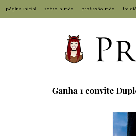
página inicial
sobre a mãe
profissão mãe
fraldi
Ganha 1 convite Dupl