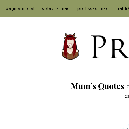
página inicial
sobre a mãe
profissão mãe
fraldi
Mum´s Quotes #
2