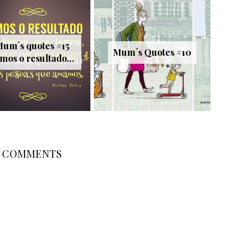
um´s quotes #15
Mum´s Quotes #10
mos o resultado...
COMMENTS