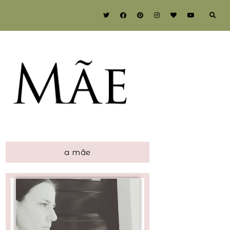
a mãe