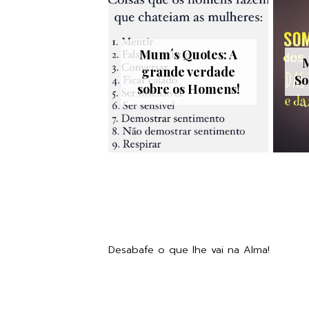
Mum´s Quotes: A
M
grande verdade
So
sobre os Homens!
Desabafe o que lhe vai na Alma!