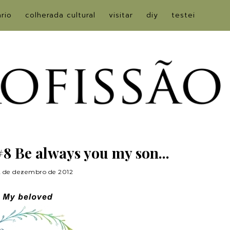
ário
colherada cultural
visitar
diy
testei
8 Be always you my son...
2 de dezembro de 2012